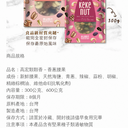
商品規格
品名：高宏顆顆香－香蔥腰果
成份：新鮮腰果、天然海鹽、青蔥、辣椒、蒜粉、胡椒、
精緻棕櫚油、維他命E(抗氧化劑)
內容量：300公克、600公克
保存期限：8個月
原料產地：台灣
製造產地：台灣
保存方式：請置於冷藏、開封後請儘早食用完畢
注意事項：本產品含有堅果種子類過敏物質