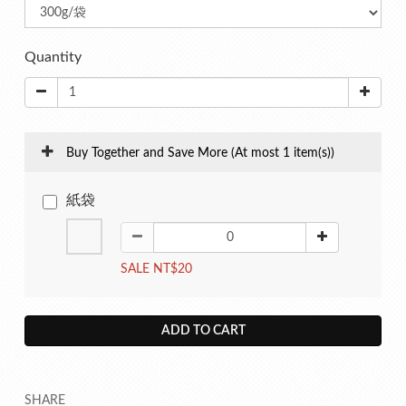
Quantity
Buy Together and Save More
(At most 1 item(s))
紙袋
SALE NT$20
ADD TO CART
SHARE