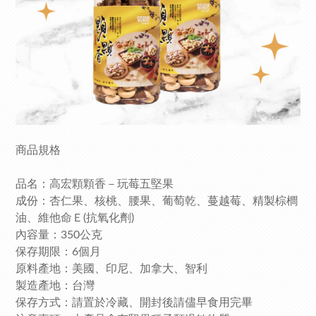
商品規格
品名：高宏顆顆香－玩莓五堅果
成份：杏仁果、核桃、腰果、葡萄乾、蔓越莓、精製棕櫚
油、維他命Ｅ(抗氧化劑)
內容量：350公克
保存期限：6個月
原料產地：美國、印尼、加拿大、智利
製造產地：台灣
保存方式：請置於冷藏、開封後請儘早食用完畢