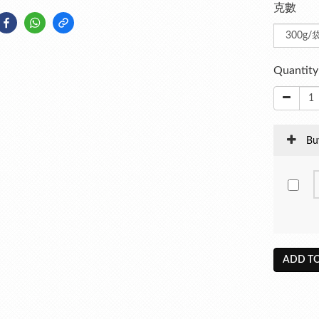
克數
Quantity
Bu
ADD TO