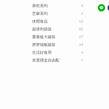
果乾系列
8
芝麻系列
6
休閒食品
12
超便利袋裝
60
重量級大罐裝
27
胖胖福氣罐裝
34
生活好食用
4
首選禮盒自由配
5