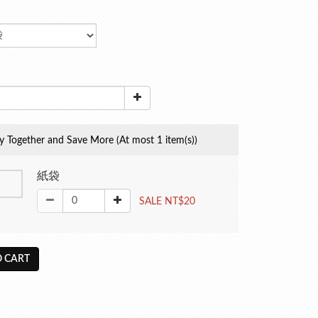
y Together and Save More
(At most 1 item(s))
紙袋
SALE NT$20
 CART