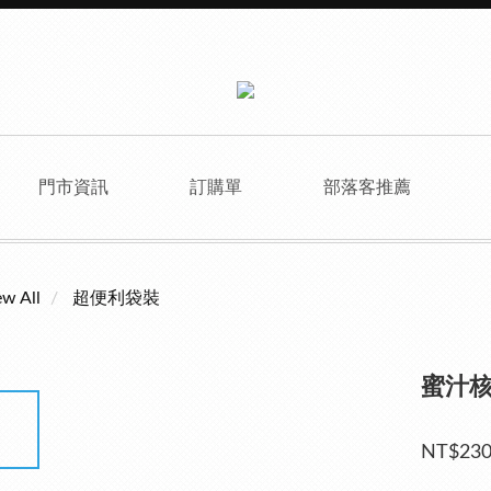
門市資訊
訂購單
部落客推薦
ew All
超便利袋裝
蜜汁
NT$23