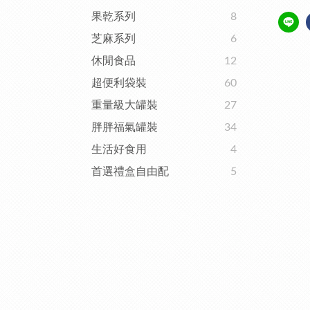
果乾系列
8
芝麻系列
6
休閒食品
12
超便利袋裝
60
重量級大罐裝
27
胖胖福氣罐裝
34
生活好食用
4
首選禮盒自由配
5