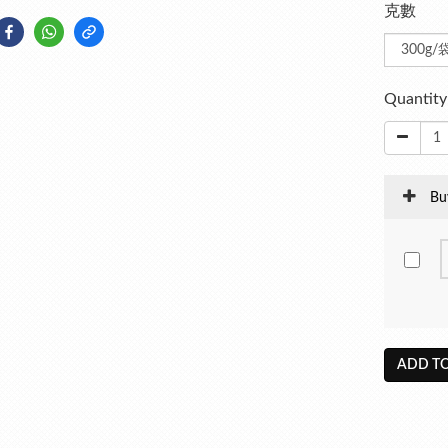
克數
Quantity
Bu
ADD TO