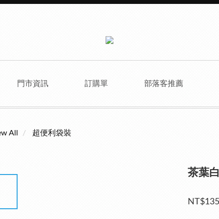
門市資訊
訂購單
部落客推薦
ew All
超便利袋裝
茶葉
NT$13