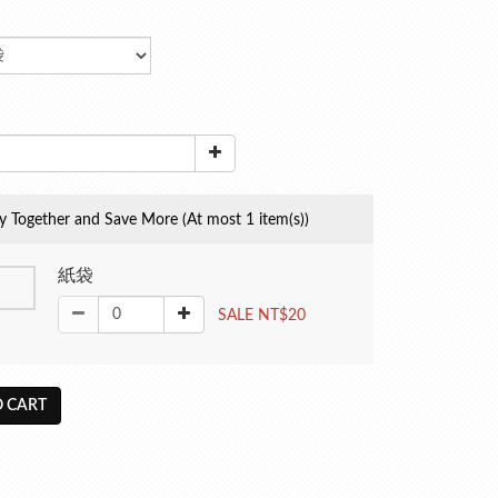
y Together and Save More
(At most 1 item(s))
紙袋
SALE NT$20
 CART