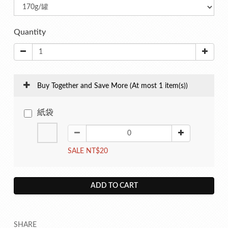
Quantity
Buy Together and Save More
(At most 1 item(s))
紙袋
SALE NT$20
ADD TO CART
SHARE