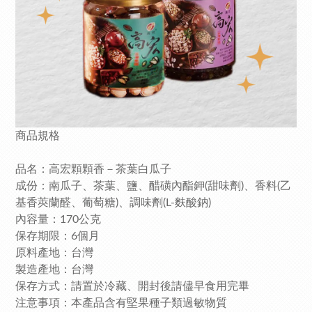
商品規格
品名：高宏顆顆香－茶葉白瓜子
成份：南瓜子、茶葉、鹽、醋磺內酯鉀(甜味劑)、香料(乙
基香莢蘭醛、葡萄糖)、調味劑(L-麩酸鈉)
內容量：170公克
保存期限：6個月
原料產地：台灣
製造產地：台灣
保存方式：請置於冷藏、開封後請儘早食用完畢
注意事項：本產品含有堅果種子類過敏物質