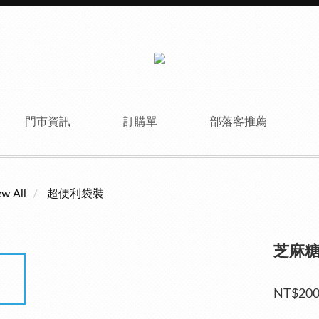
門市資訊
訂購單
部落客推薦
ew All
超便利袋裝
芝麻
NT$20