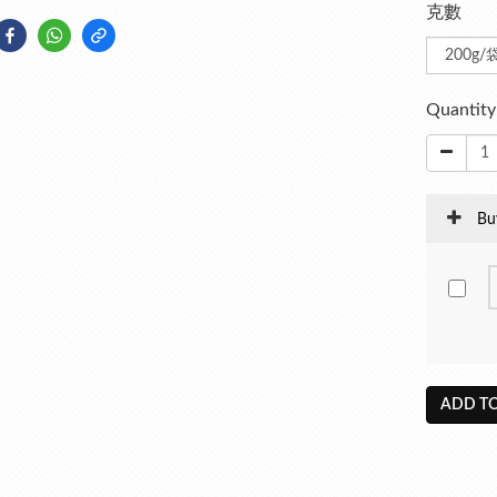
克數
Quantity
Bu
ADD TO