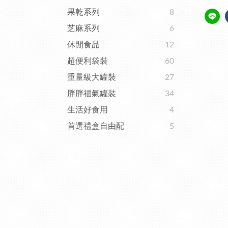
果乾系列
8
芝麻系列
6
休閒食品
12
超便利袋裝
60
重量級大罐裝
27
胖胖福氣罐裝
34
生活好食用
4
首選禮盒自由配
5