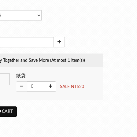
y Together and Save More
(At most 1 item(s))
紙袋
SALE NT$20
 CART