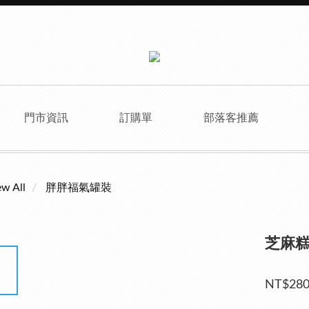
門市資訊
訂購單
部落客推薦
ew All
胖胖福氣罐裝
芝麻
NT$28