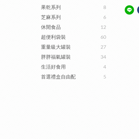
果乾系列
8
芝麻系列
6
休閒食品
12
超便利袋裝
60
重量級大罐裝
27
胖胖福氣罐裝
34
生活好食用
4
首選禮盒自由配
5