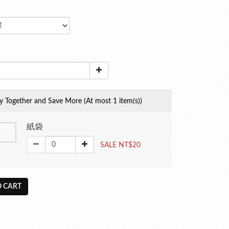
y Together and Save More
(At most 1 item(s))
紙袋
SALE NT$20
 CART