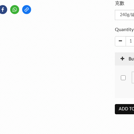
克數
Quantity
Bu
ADD TO