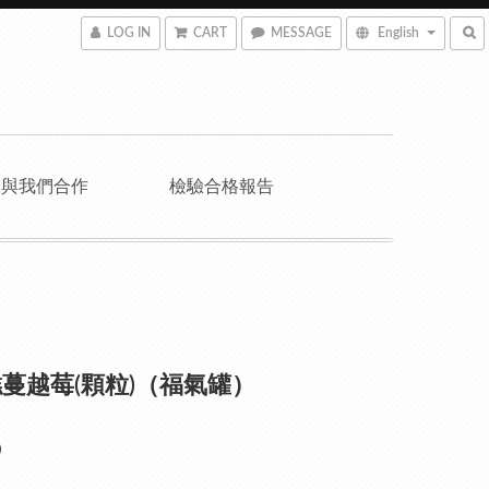
LOG IN
CART
MESSAGE
English
與我們合作
檢驗合格報告
蔓越莓(顆粒)（福氣罐）
0