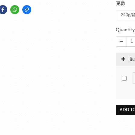
克數
Quantity
Bu
ADD TO