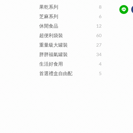
果乾系列
8
芝麻系列
6
休閒食品
12
超便利袋裝
60
重量級大罐裝
27
胖胖福氣罐裝
34
生活好食用
4
首選禮盒自由配
5