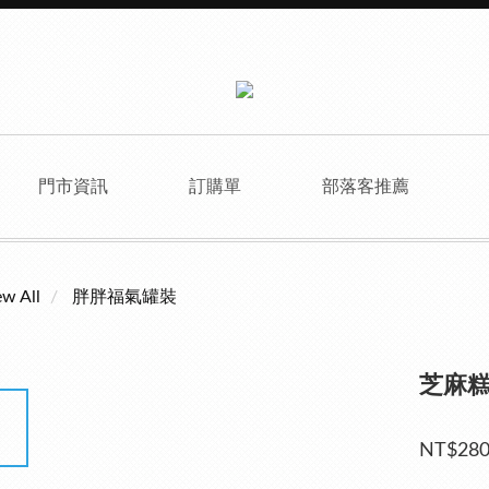
門市資訊
訂購單
部落客推薦
ew All
胖胖福氣罐裝
芝麻糕
NT$28