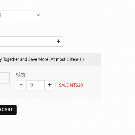
y Together and Save More
(At most 1 item(s))
紙袋
SALE NT$20
 CART