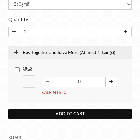
Quantity
Buy Together and Save More
(At most 1 item(s))
紙袋
SALE NT$20
ADD TO CART
SHARE