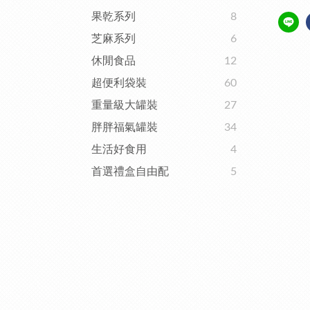
果乾系列
8
芝麻系列
6
休閒食品
12
超便利袋裝
60
重量級大罐裝
27
胖胖福氣罐裝
34
生活好食用
4
首選禮盒自由配
5