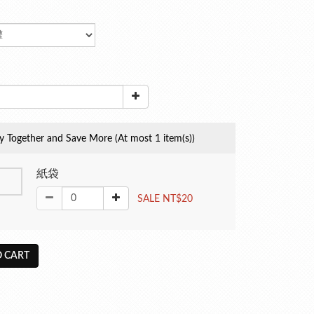
y Together and Save More
(At most 1 item(s))
紙袋
SALE NT$20
 CART