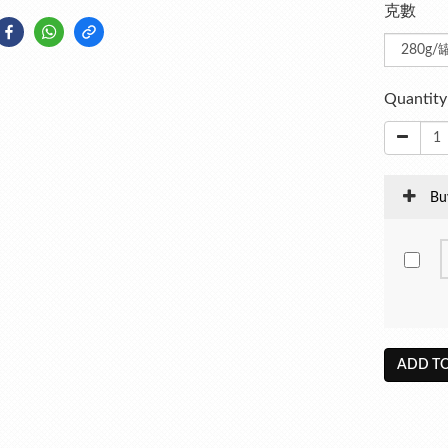
克數
Quantity
Bu
ADD TO