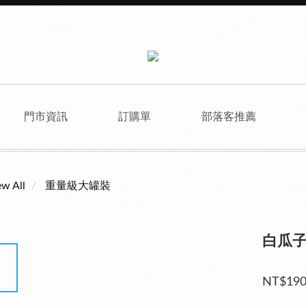
門市資訊
訂購單
部落客推薦
ew All
重量級大罐裝
白瓜
NT$19