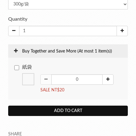
Quantity
Buy Together and Save More
(At most 1 item(s))
紙袋
SALE NT$20
ADD TO CART
SHARE