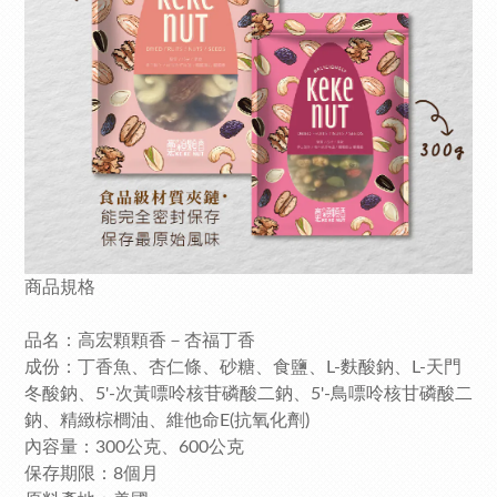
商品規格
品名：高宏顆顆香－杏福丁香
成份：丁香魚、杏仁條、砂糖、食鹽、L-麩酸鈉、L-天門
冬酸鈉、5'-次黃嘌呤核苷磷酸二鈉、5'-鳥嘌呤核甘磷酸二
鈉、精緻棕櫚油、維他命E(抗氧化劑)
內容量：300公克、600公克
保存期限：8個月