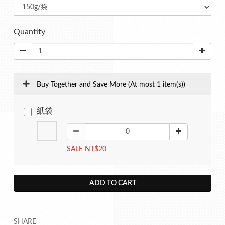
Quantity
Buy Together and Save More
(At most 1 item(s))
紙袋
SALE NT$20
ADD TO CART
SHARE