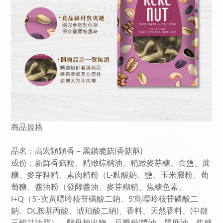
商品規格
品名：高宏顆顆香－黑鑽脆菇(香菇酥)
成份：新鮮香菇粒、精緻棕櫚油、精緻麥芽糖、食鹽、蔗
糖、麥芽糊精、素肉精粉（L-麩酸鈉、鹽、玉米澱粉、葡
萄糖、醬油粉（發酵醬油、麥芽糊精、焦糖色素、
I+Q（5'-次黃嘌呤核苷磷酸二鈉、5'鳥嘌呤核苷磷酸二
鈉、DL胺基丙酸、琥珀酸二納)、香料、天然香料、(中鏈