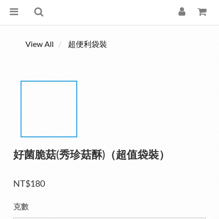
View All
超便利袋裝
好菌脆菇(秀珍菇酥)（超值袋裝）
NT$180
克數