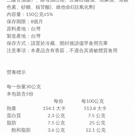
三酸甘油脂）、酵母抽出物、豆瓣粉(醬油、黑麻油、焦糖
色素、砂糖、核苷酸)、維他命E(抗氧化劑)
內容量：150公克±5%
保存期限：8個月
原料產地：台灣
製造產地：台灣
保存方式：請置於冷藏、開封後請儘早食用完畢
注意事項：本產品含有香菇，不適合其過敏體質食用
營養標示
每一份量30公克
本包裝含5份
每份 每100公克
熱量 154.1 大卡 513.8 大卡
蛋白質 2.3 公克 7.5 公克
脂肪 7.5 公克 25 公克
飽和脂肪 3.6 公克 12.1 公克