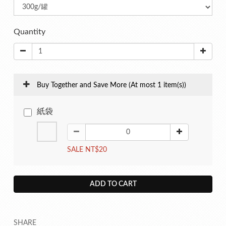
Quantity
Buy Together and Save More
(At most 1 item(s))
紙袋
SALE NT$20
ADD TO CART
SHARE