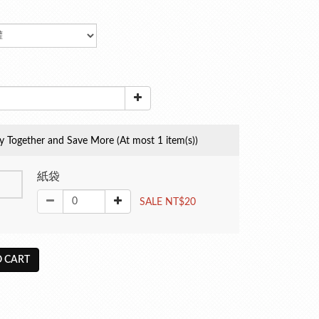
y Together and Save More
(At most 1 item(s))
紙袋
SALE NT$20
 CART