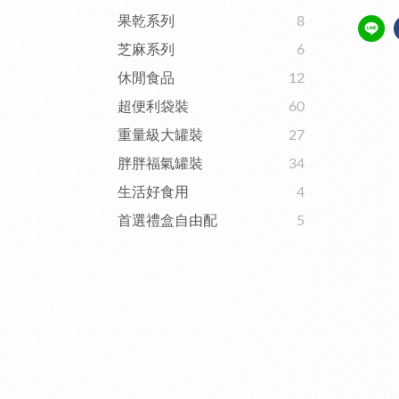
果乾系列
8
芝麻系列
6
休閒食品
12
超便利袋裝
60
重量級大罐裝
27
胖胖福氣罐裝
34
生活好食用
4
首選禮盒自由配
5