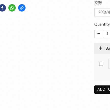
克數
Quantity
Bu
ADD TO