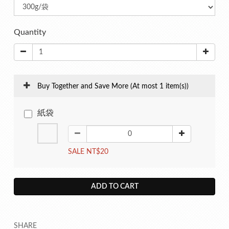
Quantity
Buy Together and Save More
(At most 1 item(s))
紙袋
SALE NT$20
ADD TO CART
SHARE