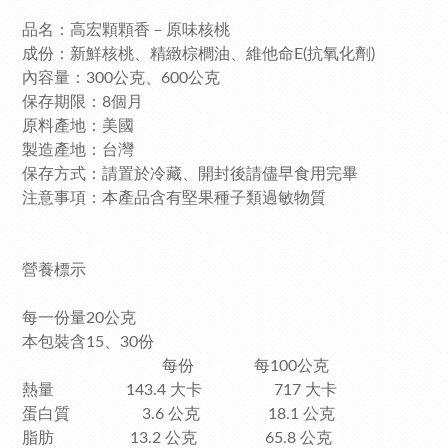
品名：高宏顆顆香－原味核桃
成份：
新鮮核桃、精緻棕櫚油、維他命E(抗氧化劑)
內容量：300公克、600公克
保存期限：8個月
原料產地：美國
製造產地：台灣
保存方式：請置於冷藏、開封後請儘早食用完畢
注意事項：本產品含有堅果種子類過敏物質
營養標示
每一份量20公克
本包裝含15、30份
每份 每100公克
熱量 143.4 大卡 717 大卡
蛋白質 3.6 公克 18.1 公克
脂肪 13.2 公克 65.8 公克