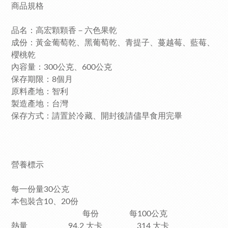
商品規格
品名：高宏顆顆香－六色果乾
成份：黃金葡萄乾、黑葡萄乾、青提子、蔓越莓、藍莓、
櫻桃乾
內容量：300公克、600公克
保存期限：8個月
原料產地：智利
製造產地：台灣
保存方式：請置於冷藏、開封後請儘早食用完畢
營養標示
每一份量30公克
本包裝含10、20份
每份 每100公克
熱量 94.2 大卡 314 大卡