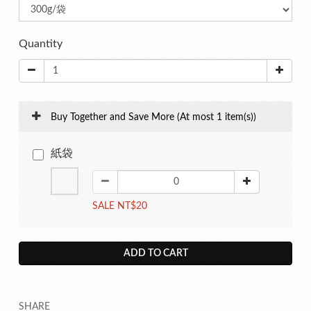
Quantity
Buy Together and Save More
(At most 1 item(s))
紙袋
SALE NT$20
ADD TO CART
SHARE