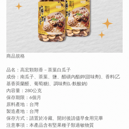
商品規格
品名：高宏顆顆香－茶葉白瓜子
成份：南瓜子、茶葉、鹽、醋磺內酯鉀(甜味劑)、香料(乙
基香莢蘭醛、葡萄糖)、調味劑(L-麩酸鈉)
內容量：280公克
保存期限：6個月
原料產地：台灣
製造產地：台灣
保存方式：請置於冷藏、開封後請儘早食用完畢
注意事項：本產品含有堅果種子類過敏物質