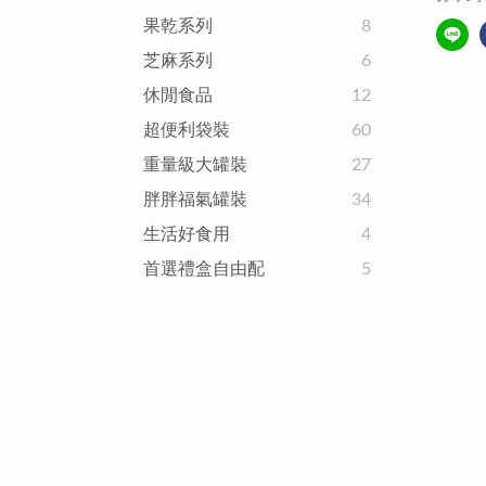
果乾系列
8
芝麻系列
6
休閒食品
12
超便利袋裝
60
重量級大罐裝
27
胖胖福氣罐裝
34
生活好食用
4
首選禮盒自由配
5