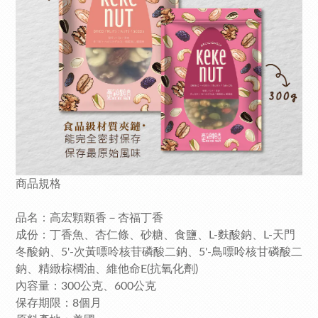
商品規格
品名：高宏顆顆香－杏福丁香
成份：丁香魚、杏仁條、砂糖、食鹽、L-麩酸鈉、L-天門
冬酸鈉、5'-次黃嘌呤核苷磷酸二鈉、5'-鳥嘌呤核甘磷酸二
鈉、精緻棕櫚油、維他命E(抗氧化劑)
內容量：300公克、600公克
保存期限：8個月