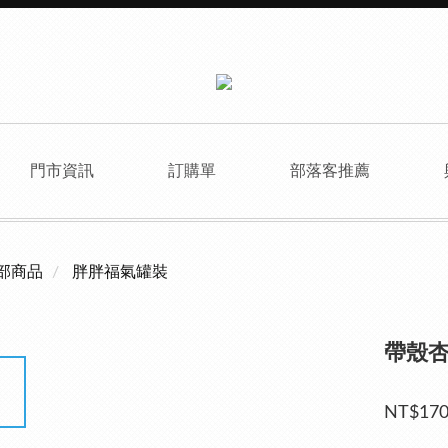
門市資訊
訂購單
部落客推薦
部商品
胖胖福氣罐裝
帶殼
NT$17