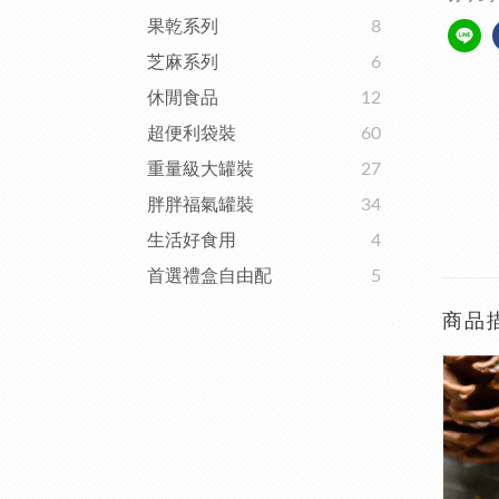
果乾系列
8
芝麻系列
6
休閒食品
12
超便利袋裝
60
重量級大罐裝
27
胖胖福氣罐裝
34
生活好食用
4
首選禮盒自由配
5
商品