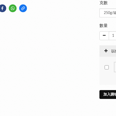
克數
數量
以
加入購