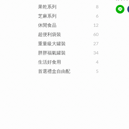
果乾系列
8
芝麻系列
6
休閒食品
12
超便利袋裝
60
重量級大罐裝
27
胖胖福氣罐裝
34
生活好食用
4
首選禮盒自由配
5