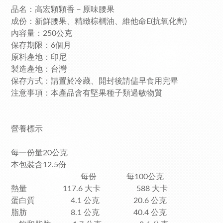
品名：高宏顆顆香－原味腰果
成份：新鮮腰果、精緻棕櫚油、維他命E(抗氧化劑)
內容量：250公克
保存期限：6個月
原料產地：印尼
製造產地：台灣
保存方式：請置於冷藏、開封後請儘早食用完畢
注意事項：本產品含有堅果種子類過敏物質
營養標示
每一份量20公克
本包裝含12.5份
每份 每100公克
熱量 117.6 大卡 588 大卡
蛋白質 4.1 公克 20.6 公克
脂肪 8.1 公克 40.4 公克