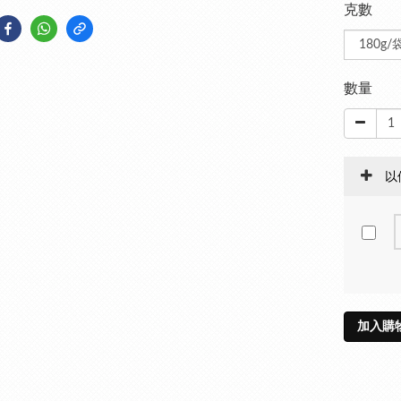
克數
數量
以
加入購