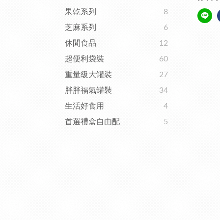
果乾系列
8
芝麻系列
6
休閒食品
12
超便利袋裝
60
重量級大罐裝
27
胖胖福氣罐裝
34
生活好食用
4
首選禮盒自由配
5