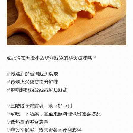
還記得在海邊小店現烤魷魚的鮮美滋味嗎？
✅嚴選新鮮台灣魷魚製成
✅微燻火烤醬香提升鮮味
✅越嚼越能感受絲絲魷魚鮮甜
✨三階段味覺體驗：勁→鮮→甜
✨單吃、下酒菜，甚至泡麵料理做出驚喜搭配
✨低熱量的零食選擇
✨辦公室解壓、露營野餐的便利夥伴