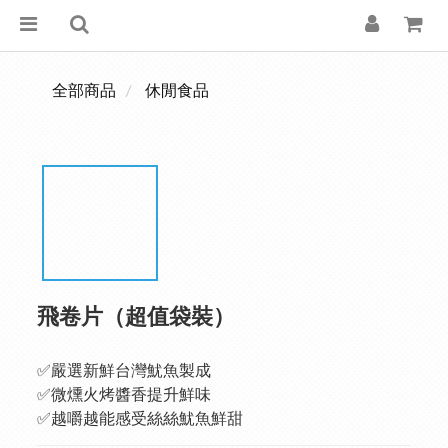
全部商品
休閒食品
飛卷片（超值袋裝）
✅嚴選新鮮台灣魷魚製成
✅微燻火烤醬香提升鮮味 
✅越嚼越能感受絲絲魷魚鮮甜