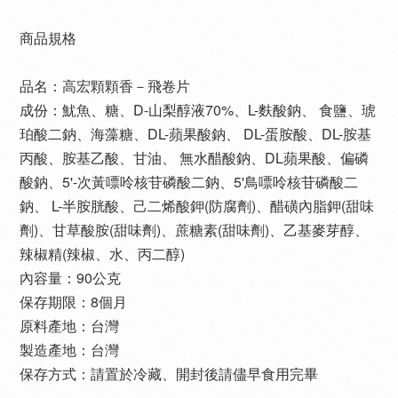
商品規格
品名：高宏顆顆香－飛卷片
成份：魷魚、糖、D-山梨醇液70%、L-麩酸鈉、 食鹽、琥
珀酸二鈉、海藻糖、DL-蘋果酸鈉、 DL-蛋胺酸、DL-胺基
丙酸、胺基乙酸、甘油、 無水醋酸鈉、DL蘋果酸、偏磷
酸鈉、5'-次黃嘌呤核苷磷酸二鈉、5'鳥嘌呤核苷磷酸二
鈉、 L-半胺胱酸、己二烯酸鉀(防腐劑)、醋磺內脂鉀(甜味
劑)、甘草酸胺(甜味劑)、蔗糖素(甜味劑)、乙基麥芽醇、
辣椒精(辣椒、水、丙二醇)
內容量：90公克
保存期限：8個月
原料產地：台灣
製造產地：台灣
保存方式：請置於冷藏、開封後請儘早食用完畢