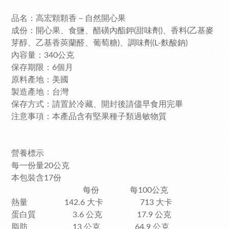
品名：高宏顆顆香－自然開心果
成份：開心果、食鹽、醋磺內酯鉀(甜味劑)、香料(乙基麥
芽醇、乙基香莢蘭醛、葡萄糖)、調味劑(L-麩酸鈉)
內容量：340公克
保存期限：6個月
原料產地：美國
製造產地：台灣
保存方式：請置於冷藏、開封後請儘早食用完畢
注意事項：本產品含有堅果種子類過敏物質
營養標示
每一份量20公克
本包裝含17份
每份 每100公克
熱量 142.6 大卡 713 大卡
蛋白質 3.6 公克 17.9 公克
脂肪 13 公克 64.9 公克