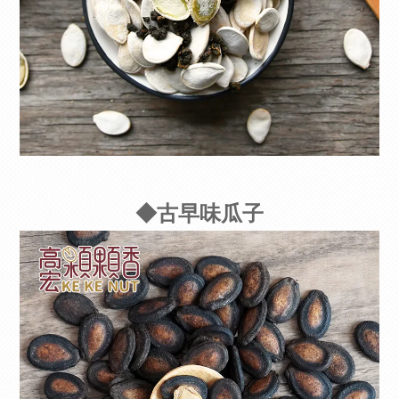
◆古早味瓜子