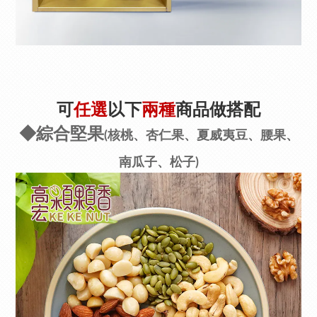
可
任選
以下
兩種
商品做搭配
◆綜合堅果
(
核桃、杏仁果、夏威夷豆、腰果、
南瓜子、松子)