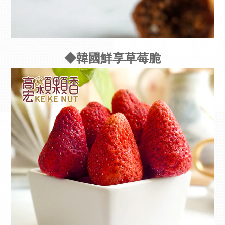
◆韓國鮮享草莓脆