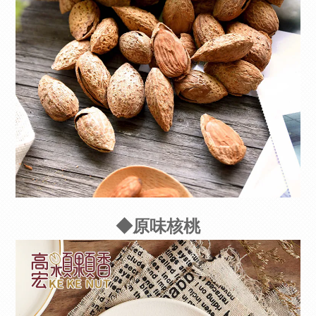
◆原味核桃