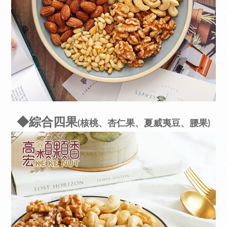
◆綜合四果
(核桃、杏仁果、夏威夷豆、腰果)