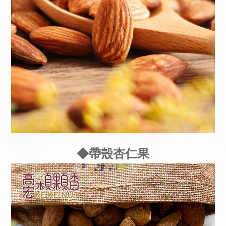
◆帶殼杏仁果