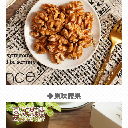
◆原味腰果