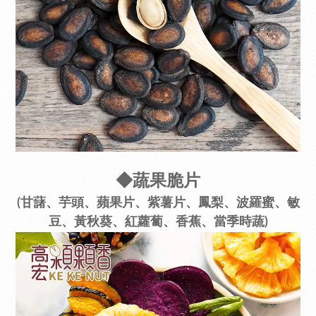
◆蔬果脆片
(甘藷、芋頭、蘋果片、紫薯片、鳳梨、波羅蜜、敏
豆、黃秋葵、紅蘿蔔、香蕉、當季時蔬)