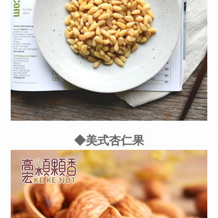
◆美式杏仁果